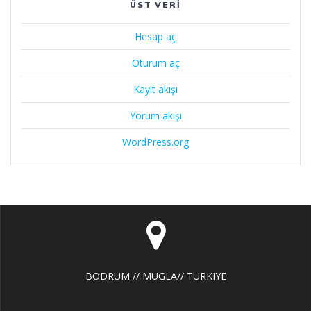
ÜST VERI
Hesap aç
Oturum aç
Kayıt akışı
Yorum akışı
WordPress.org
BODRUM // MUGLA// TURKIYE