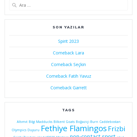
Arama:
SON YAZILAR
Spirit 2023
Comeback Lara
Comeback Seçkin
Comeback Fatih Yavuz
Comeback Garrett
TAGS
Altımıt
Bilgi Madducks
Bilkent Goats
Boğaziçi Burn
Caddebostan
Fethiye Flamingos
Frizbi
Olympics
Duyuru
non-contact sport