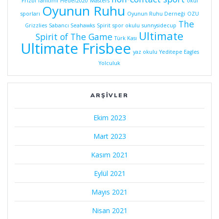
Frizbi Tanıtımı
Hedef2020
Masters
okul
Oyunun Ruhu
sporları
Oyunun Ruhu Derneği
OZU
The
Grizzlies
Sabancı Seahawks
Spirit
spor okulu
sunnysidecup
Ultimate
Spirit of The Game
Türk Kası
Ultimate Frisbee
yaz okulu
Yeditepe Eagles
Yolculuk
ARŞIVLER
Ekim 2023
Mart 2023
Kasım 2021
Eylül 2021
Mayıs 2021
Nisan 2021